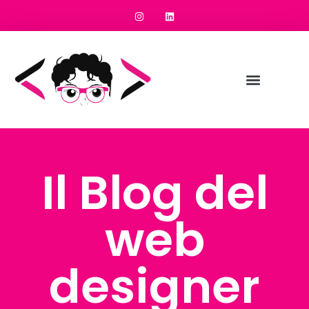
Il Blog del
web
designer