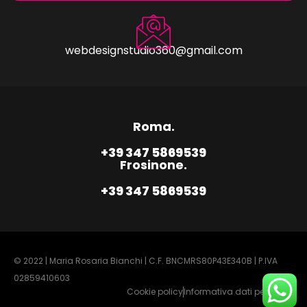
webdesignstudio360@gmail.com
Roma.
+39 347 5869539
Frosinone.
+39 347 5869539
© 2022 | Maria Rosaria Bianchi | C.F. BNCMRS80P43E340B | P.IVA
02859410603
Cookie policy
Informativa dati personali