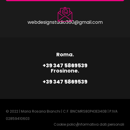
webdesignstudio360@gmail.com
Roma.
+39 347 5869539
Frosinone.
+39 347 5869539
© 2022 | Maria Rosaria Bianchi | C.F. BNCMRS80P43E340B | P.IVA
02859410603
Cookie policy
Informativa dati personali