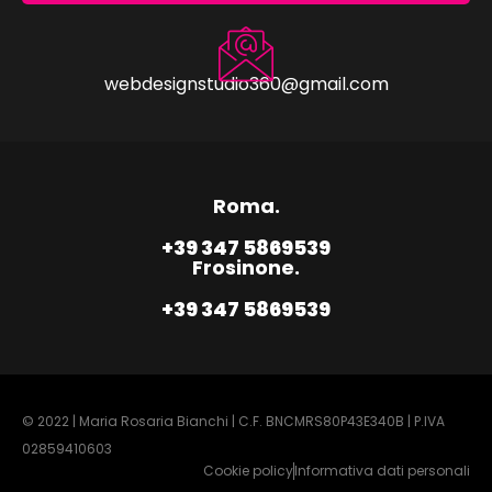
webdesignstudio360@gmail.com
Roma.
+39 347 5869539
Frosinone.
+39 347 5869539
© 2022 | Maria Rosaria Bianchi | C.F. BNCMRS80P43E340B | P.IVA
02859410603
Cookie policy
Informativa dati personali