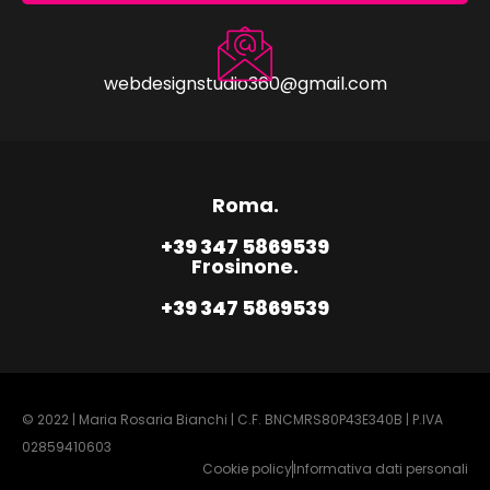
webdesignstudio360@gmail.com
Roma.
+39 347 5869539
Frosinone.
+39 347 5869539
© 2022 | Maria Rosaria Bianchi | C.F. BNCMRS80P43E340B | P.IVA
02859410603
Cookie policy
Informativa dati personali